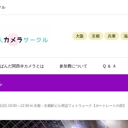
クル
大阪
京都
兵庫
滋
ぱんだ関西＠カメラとは
参加費について
Q ＆ Ａ
ル
(日) 10:00～12:30 in 京都：京都駅ビル周辺フォトウォーク【ポートレートの部】