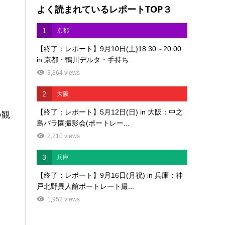
よく読まれているレポートTOP３
1
京都
【終了：レポート】9月10日(土)18:30～20:00
in 京都・鴨川デルタ・手持ち...
3,364 views
2
大阪
【終了：レポート】5月12日(日) in 大阪：中之
の観
島バラ園撮影会(ポートレー...
2,210 views
3
兵庫
【終了：レポート】9月16日(月祝) in 兵庫：神
戸北野異人館ポートレート撮...
1,952 views