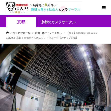
京都
京都のカメラサークル
全ての企画一覧
京都
,
ポートレート無し
【終了】5月31日(日) 10:30～
12:30 in 京都：京都駅ビル周辺フォトウォーク【スナップの部】