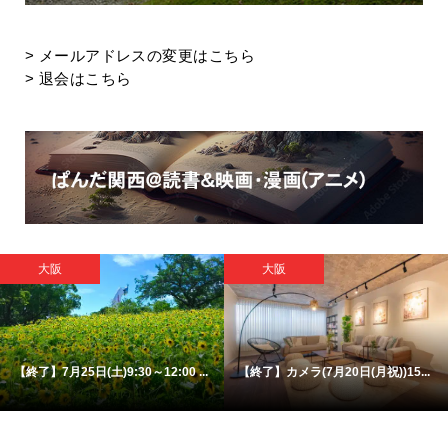
>
メールアドレスの変更はこちら
>
退会はこちら
大阪
大阪
【終了】7月25日(土)9:30～12:00 ...
【終了】カメラ(7月20日(月祝))15...