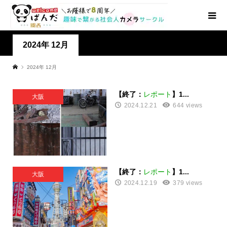
2024年 12月
2024年 12月
【終了：
レポート
】1...
大阪
2024.12.21
644 views
【終了：
レポート
】1...
大阪
2024.12.19
379 views