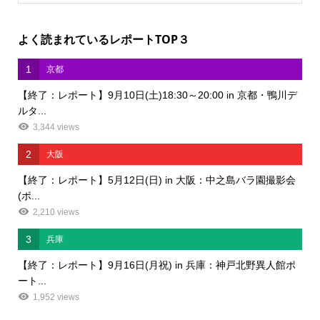
よく読まれているレポートTOP３
1
京都
【終了：レポート】9月10日(土)18:30～20:00 in 京都・鴨川デ
ルタ...
3,344 views
2
大阪
【終了：レポート】5月12日(日) in 大阪：中之島バラ園撮影会
(ポ...
2,210 views
3
兵庫
【終了：レポート】9月16日(月祝) in 兵庫：神戸北野異人館ポ
ート...
1,952 views